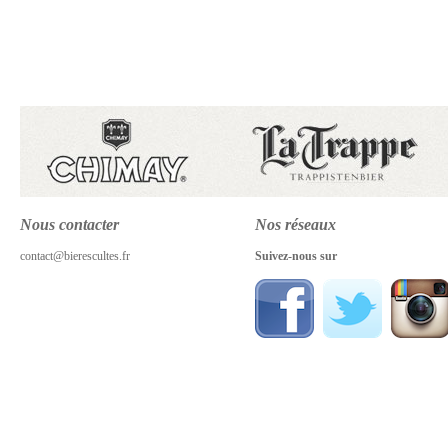
Nous contacter
Nos réseaux
contact@bierescultes.fr
Suivez-nous sur