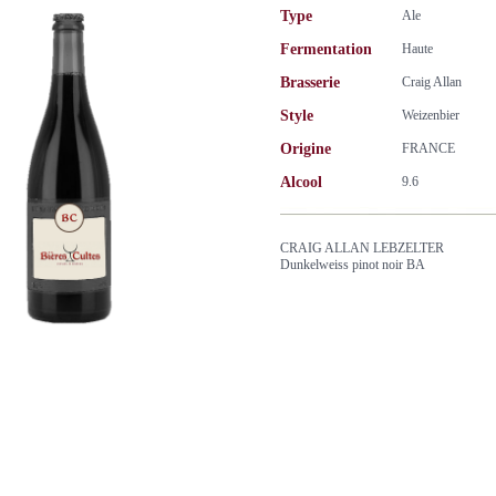
Type
Ale
Fermentation
Haute
Brasserie
Craig Allan
Style
Weizenbier
Origine
FRANCE
Alcool
9.6
CRAIG ALLAN LEBZELTER
Dunkelweiss pinot noir BA