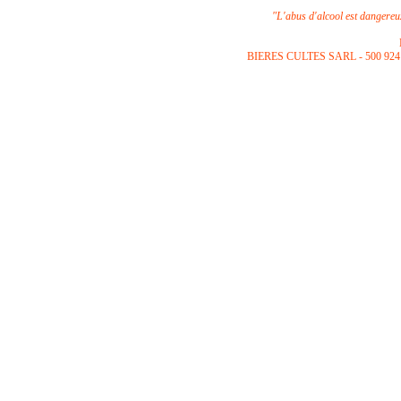
"L'abus d'alcool est dangere
B
IERES CULTES SARL -
500 924