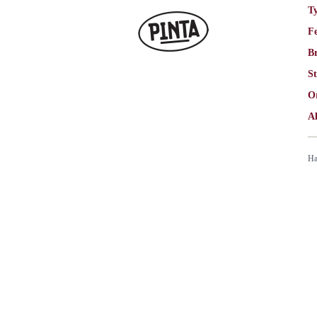
T
F
Br
St
O
Al
Ha