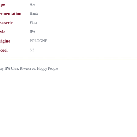
ype
Ale
ermentation
Haute
asserie
Pinta
yle
IPA
rigine
POLOGNE
cool
6.5
zy IPA Citra, Riwaka co. Hoppy People