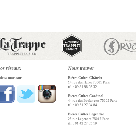
os réseaux
Nous
trouver
uivez-nous sur
Bières Cultes Châtelet
14 rue des Halles 75001 Paris
tél. : 09 81 98 93 32
Bières Cultes Cardinal
44 rue des Boulangers 75005 Paris
tél. : 09 51 27 04 84
Bières Cultes Legendre
25 rue Legendre 75017 Paris
tél. : 01 42 27 03 19