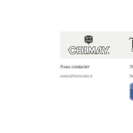
Nous contacter
N
contact@bierescultes.fr
S