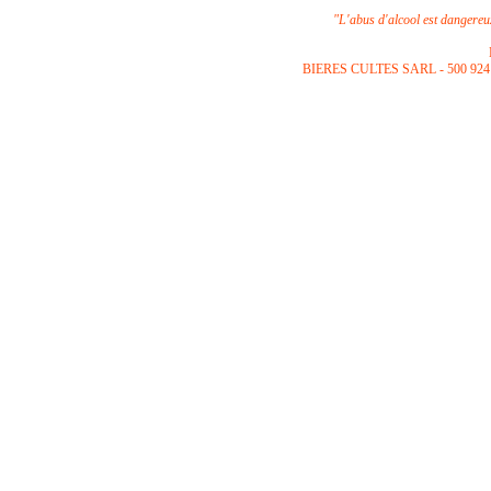
"L'abus d'alcool est dangere
B
IERES CULTES SARL -
500 924