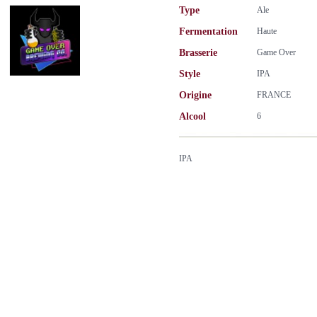
Type
Ale
Fermentation
Haute
Brasserie
Game Over
Style
IPA
Origine
FRANCE
Alcool
6
IPA