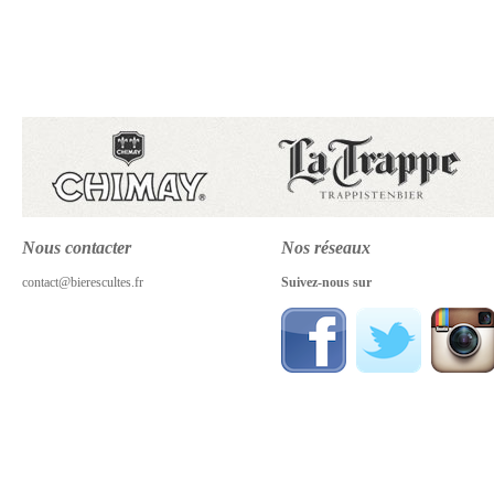
Nous contacter
Nos réseaux
contact@bierescultes.fr
Suivez-nous sur