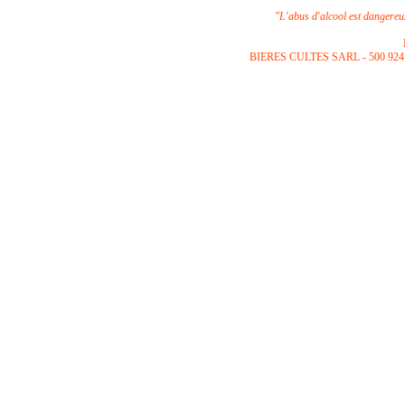
"L'abus d'alcool est dangere
B
IERES CULTES SARL -
500 924