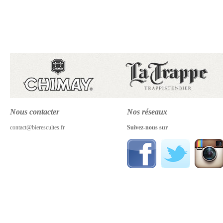
Nous contacter
Nos réseaux
contact@bierescultes.fr
Suivez-nous sur