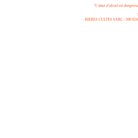
"L'abus d'alcool est dangere
B
IERES CULTES SARL -
500 924