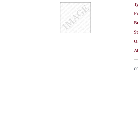
T
F
Br
St
O
Al
C