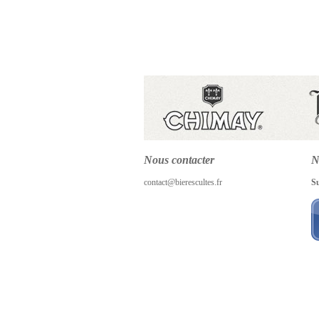
Nous contacter
N
contact@bierescultes.fr
S