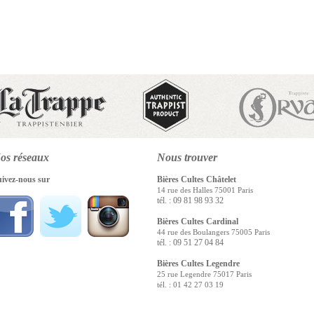
os réseaux
Nous
trouver
uivez-nous sur
Bières Cultes Châtelet
14 rue des Halles 75001 Paris
tél. : 09 81 98 93 32
Bières Cultes Cardinal
44 rue des Boulangers 75005 Paris
tél. : 09 51 27 04 84
Bières Cultes Legendre
25 rue Legendre 75017 Paris
tél. : 01 42 27 03 19