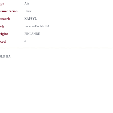
ype
Ale
ermentation
Haute
asserie
KAPSYL
yle
Imperial/Double IPA
rigine
FINLANDE
cool
6
OLD IPA