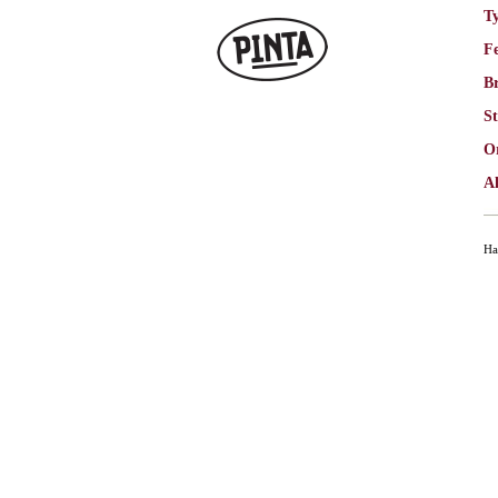
T
F
Br
St
O
Al
Ha