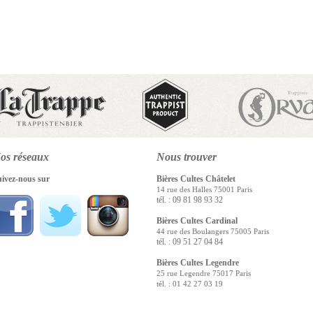
os réseaux
Nous
trouver
uivez-nous sur
Bières Cultes Châtelet
14 rue des Halles 75001 Paris
tél. : 09 81 98 93 32
Bières Cultes Cardinal
44 rue des Boulangers 75005 Paris
tél. : 09 51 27 04 84
Bières Cultes Legendre
25 rue Legendre 75017 Paris
tél. : 01 42 27 03 19