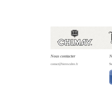
Nous contacter
N
contact@bierescultes.fr
S