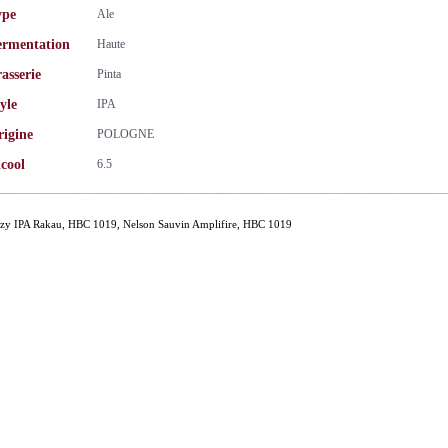
ype
Ale
ermentation
Haute
asserie
Pinta
yle
IPA
rigine
POLOGNE
cool
6.5
zy IPA Rakau, HBC 1019, Nelson Sauvin Amplifire, HBC 1019