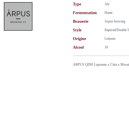
Type
Ale
Fermentation
Haute
Brasserie
Arpus brewing
Style
Imperial/Double 
Origine
Lettonie
Alcool
10
ARPUS QDH Lupomax x Citra x Mosaic x