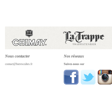
Nous contacter
Nos réseaux
contact@bierescultes.fr
Suivez-nous sur