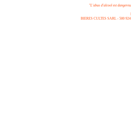
"L'abus d'alcool est dangere
B
IERES CULTES SARL -
500 924