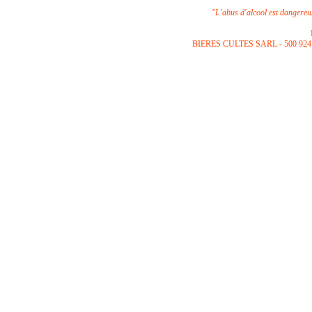
"L'abus d'alcool est dangere
B
IERES CULTES SARL -
500 924