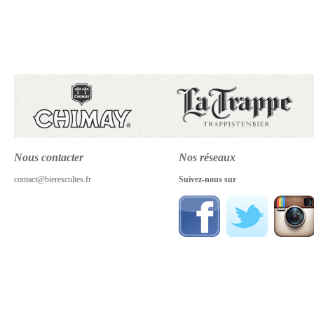
Nous contacter
Nos réseaux
contact@bierescultes.fr
Suivez-nous sur