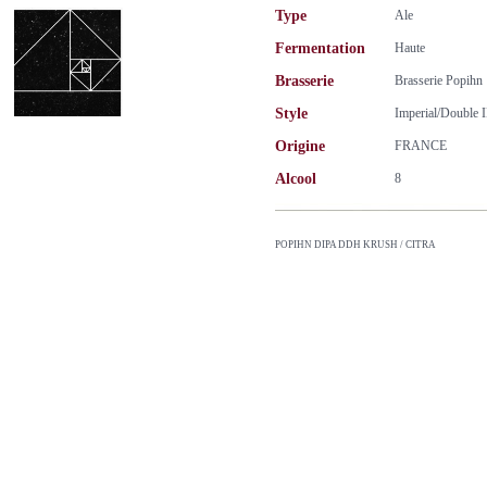
Type
Ale
Fermentation
Haute
Brasserie
Brasserie Popihn
Style
Imperial/Double 
Origine
FRANCE
Alcool
8
POPIHN DIPA DDH KRUSH / CITRA