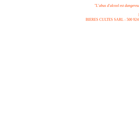
"L'abus d'alcool est dangere
B
IERES CULTES SARL -
500 924