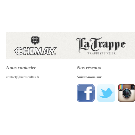
Nous contacter
Nos réseaux
contact@bierescultes.fr
Suivez-nous sur