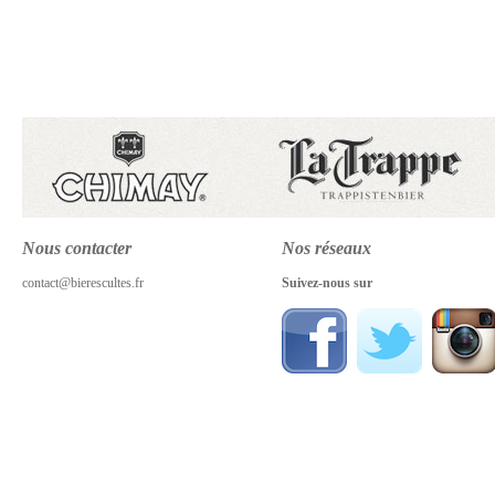
Nous contacter
Nos réseaux
contact@bierescultes.fr
Suivez-nous sur