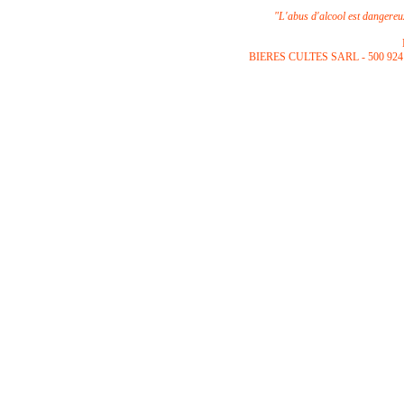
"L'abus d'alcool est dangere
B
IERES CULTES SARL -
500 924