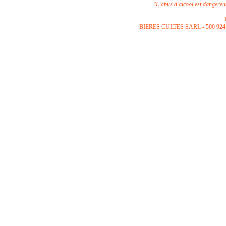
"L'abus d'alcool est dangere
B
IERES CULTES SARL -
500 924