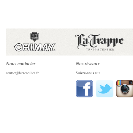
Nous contacter
Nos réseaux
contact@bierescultes.fr
Suivez-nous sur