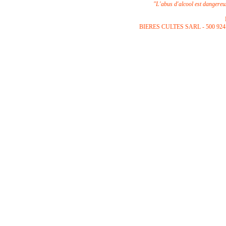
"L'abus d'alcool est dangere
B
IERES CULTES SARL -
500 924