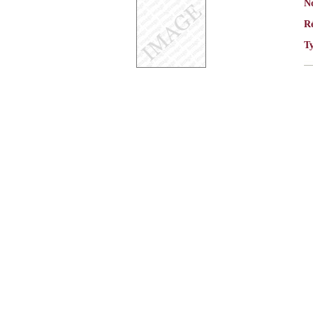
N
R
T