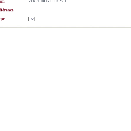
om
VERRE IRON PIED 25CL
éférence
ype