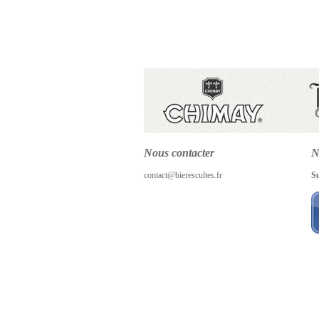
Nous contacter
N
contact@bierescultes.fr
S