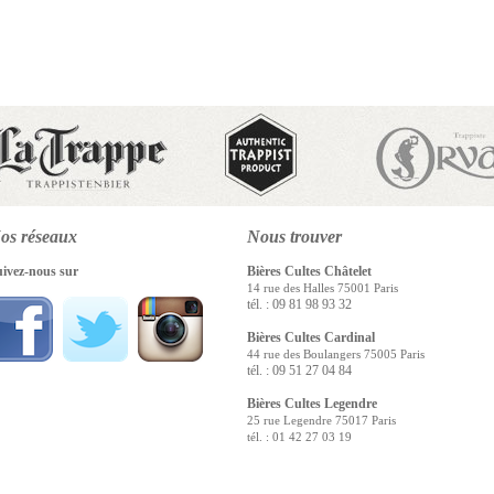
os réseaux
Nous
trouver
uivez-nous sur
Bières Cultes Châtelet
14 rue des Halles 75001 Paris
tél. : 09 81 98 93 32
Bières Cultes Cardinal
44 rue des Boulangers 75005 Paris
tél. : 09 51 27 04 84
Bières Cultes Legendre
25 rue Legendre 75017 Paris
tél. : 01 42 27 03 19