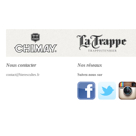
Nous contacter
Nos réseaux
contact@bierescultes.fr
Suivez-nous sur