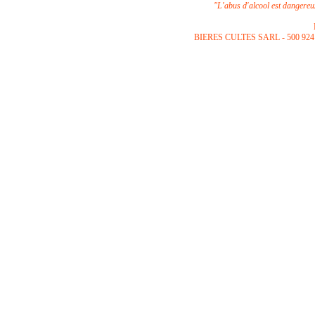
"L'abus d'alcool est dangere
B
IERES CULTES SARL -
500 924